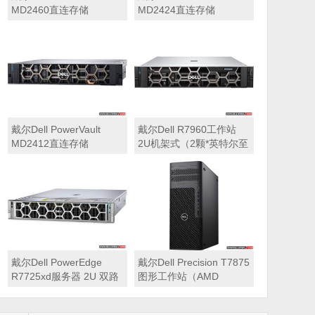
MD2460直连存储
MD2424直连存储
戴尔Dell PowerVault
戴尔Dell R7960工作站
MD2412直连存储
2U机架式（2颗*英特尔至
强 银牌4410Y 2.0GHz 二
十四核心丨256GB 内存
丨1T固态硬盘+2块*8TB
硬盘丨2*RTX A6000
48GB显卡丨2400W双电
源丨三年质保）
戴尔Dell PowerEdge
戴尔Dell Precision T7875
R7725xd服务器 2U 双路
图形工作站（AMD
存储密集型机架式服务器
7995WX 2.5GHz 九十六
核心丨32GB内存丨