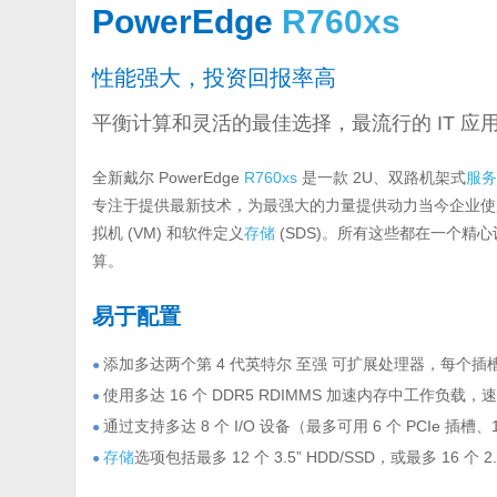
PowerEdge
R760xs
性能强大，投资回报率高
平衡计算和灵活的最佳选择，最流行的 IT 应
全新戴尔 PowerEdge
R760xs
是一款 2U、双路机架式
服
专注于提供最新技术，为最强大的力量提供动力当今企业使用
拟机 (VM) 和软件定义
存储
(SDS)。所有这些都在一个
算。
易于配置
添加多达两个第 4 代英特尔 至强 可扩展处理器，每个插
●
使用多达 16 个 DDR5 RDIMMS 加速内存中工作负载，速度
●
通过支持多达 8 个 I/O 设备（最多可用 6 个 PCIe 插槽、1
●
存储
选项包括最多 12 个 3.5” HDD/SSD，或最多 16 个 
●