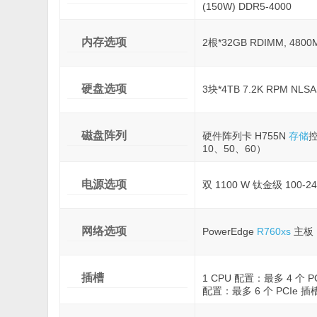
(150W) DDR5-4000
内存选项
2根*32GB RDIMM, 4800
硬盘选项
3块*4TB 7.2K RPM NL
磁盘阵列
硬件阵列卡 H755N
存储
控
10、50、60）
电源选项
双 1100 W 钛金级 100-
网络选项
PowerEdge
R760xs
主板，
插槽
1 CPU 配置：最多 4 个 PCI
配置：最多 6 个 PCIe 插槽（