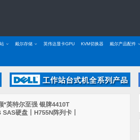
站
戴尔存储
英伟达显卡GPU
KVM切换器
戴尔产品配件
（2颗*英特尔至强 银牌4410T
TB SAS硬盘丨H755N阵列卡丨