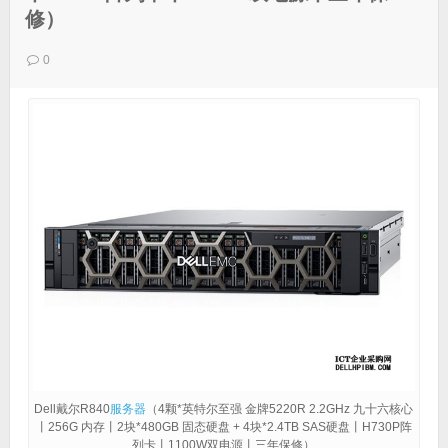
修）
0
Dell戴尔R840
服务器
（4颗*英特尔至强 金牌5220R 2.2GHz 九十六核心
丨256G 内存丨2块*480GB 固态硬盘 + 4块*2.4TB SAS硬盘丨H730P阵
列卡丨1100W双电源丨三年保修）