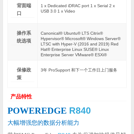
背面端
1 x Dedicated iDRAC port 1 x Serial 2 x
USB 3.0 1 x Video
口
操作系
Canonical® Ubuntu® LTS Citrix®
Hypervisor® Microsoft® Windows Server®
统选项
LTSC with Hyper-V (2016 and 2019) Red
Hat® Enterprise Linux SUSE® Linux
Enterprise Server VMware® ESXi®
保修政
3年 ProSupport 和下一个工作日上门服务
策
产品特性
POWEREDGE
R840
大幅增强您的数据分析能力