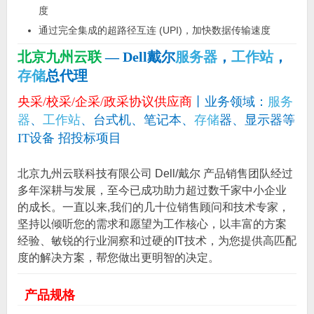
度
通过完全集成的超路径互连 (UPI)，加快数据传输速度
北京九州云联
— Dell戴尔
服务器
，
工作站
，
存储
总代理
央采/校采/企采/政采协议供应商
丨业务领域：
服务
器
、
工作站
、台式机、笔记本、
存储
器、显示器等
IT设备 招投标项目
北京九州云联科技有限公司 Dell/戴尔 产品销售团队经过
多年深耕与发展，至今已成功助力超过数千家中小企业
的成长。一直以来,我们的几十位销售顾问和技术专家，
坚持以倾听您的需求和愿望为工作核心，以丰富的方案
经验、敏锐的行业洞察和过硬的IT技术，为您提供高匹配
度的解决方案，帮您做出更明智的决定。
产品规格