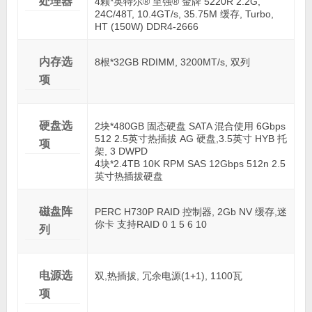
处理器
4颗*英特尔® 至强® 金牌 5220R 2.2G,
24C/48T, 10.4GT/s, 35.75M 缓存, Turbo,
HT (150W) DDR4-2666
内存选
8根*32GB RDIMM, 3200MT/s, 双列
项
硬盘选
2块*480GB 固态硬盘 SATA 混合使用 6Gbps
512 2.5英寸热插拔 AG 硬盘,3.5英寸 HYB 托
项
架, 3 DWPD
4块*2.4TB 10K RPM SAS 12Gbps 512n 2.5
英寸热插拔硬盘
磁盘阵
PERC H730P RAID 控制器, 2Gb NV 缓存,迷
你卡 支持RAID 0 1 5 6 10
列
电源选
双,热插拔, 冗余电源(1+1), 1100瓦
项