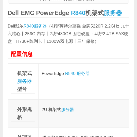
Dell EMC PowerEdge
R840
机架式
服务器
Dell戴尔
R840
服务器
（4颗*英特尔至强 金牌5220R 2.2GHz 九十
六核心丨256G 内存丨2块*480GB 固态硬盘 + 4块*2.4TB SAS硬
盘丨H730P阵列卡丨1100W双电源丨三年保修）
配置信息
机架式
PowerEdge
R840
服务器
服务器
型号
外形规
2U 机架式
服务器
格