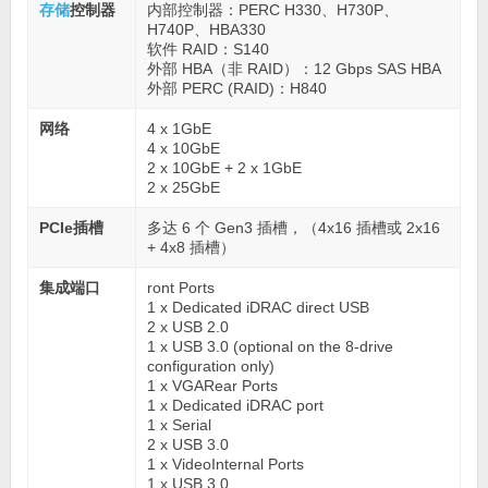
存储
控制器
内部控制器：PERC H330、H730P、
H740P、HBA330
软件 RAID：S140
外部 HBA（非 RAID）：12 Gbps SAS HBA
外部 PERC (RAID)：H840
网络
4 x 1GbE
4 x 10GbE
2 x 10GbE + 2 x 1GbE
2 x 25GbE
PCIe插槽
多达 6 个 Gen3 插槽，（4x16 插槽或 2x16
+ 4x8 插槽）
集成端口
ront Ports
1 x Dedicated iDRAC direct USB
2 x USB 2.0
1 x USB 3.0 (optional on the 8-drive
configuration only)
1 x VGARear Ports
1 x Dedicated iDRAC port
1 x Serial
2 x USB 3.0
1 x VideoInternal Ports
1 x USB 3.0