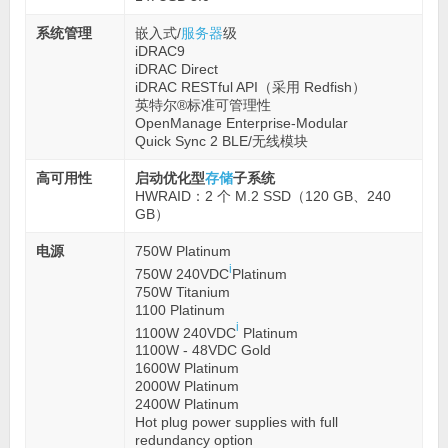
系统管理
嵌入式/
服务器
级
iDRAC9
iDRAC Direct
iDRAC RESTful API（采用 Redfish）
英特尔®标准可管理性
OpenManage Enterprise-Modular
Quick Sync 2 BLE/无线模块
高可用性
启动优化型
存储
子系统
HWRAID：2 个 M.2 SSD（120 GB、240
GB）
电源
750W Platinum
i
750W 240VDC
Platinum
750W Titanium
1100 Platinum
i
1100W 240VDC
Platinum
1100W - 48VDC Gold
1600W Platinum
2000W Platinum
2400W Platinum
Hot plug power supplies with full
redundancy option