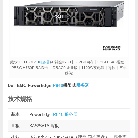
戴尔(DELL)R840
服务器
(4*铂金8260丨512GB内存丨3*2.4T SAS硬盘丨
PERC H730P RAID卡丨iDRAC9 企业版丨1100W双电源丨导轨丨三年
质保)
Dell EMC PowerEdge
R840
机架式
服务器
技术规格
基本
PowerEdge
R840
服务器
背板
SAS/SATA 背板
机箱
多达8个2.5" SAS SATA（硬盘/固态硬盘），容量高