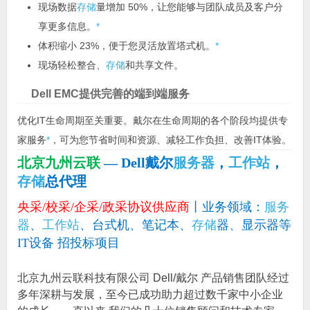
现场数据
存储
量增加 50%，让您能够与团队成员及客户分
享更多信息。
*
体积缩小 23%，便于您灵活放置塔式机。
*
现场轻松整合、
存储
和共享文件。
Dell EMC提供完善的端到端服务
优化IT生命周期至关重要。戴尔在生命周期的各个阶段均提供专
家服务
*
，可为您节省时间和资源、减轻工作负担、改善IT体验。
北京九州云联
— Dell戴尔
服务器
，
工作站
，
存储
总代理
央采/校采/企采/政采协议供应商
丨业务领域：
服务
器
、
工作站
、台式机、笔记本、
存储
器、显示器等
IT设备 招投标项目
北京九州云联科技有限公司 Dell/戴尔 产品销售团队经过
多年深耕与发展，至今已成功助力超过数千家中小企业