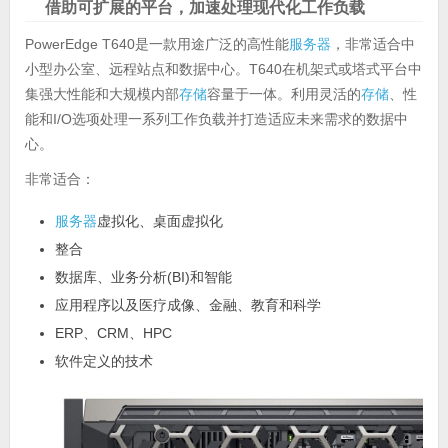
借助可扩展的平台，加速处理现代化工作负载
PowerEdge T640是一款用途广泛的高性能
服务器
，非常适合中
小型办公室、远程站点和数据中心。T640在机架式或塔式平台中
集强大性能和大规模内部
存储
容量于一体。利用灵活的
存储
、性
能和I/O选项处理一系列工作负载并打造适应未来需求的数据中
心。
非常适合：
服务器
虚拟化、桌面虚拟化
整合
数据库、业务分析(BI)和智能
应用程序以及医疗成像、金融、教育和科学
ERP、CRM、HPC
软件定义的技术