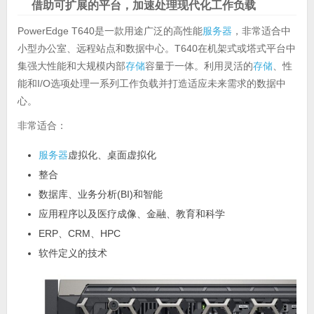
借助可扩展的平台，加速处理现代化工作负载
PowerEdge T640是一款用途广泛的高性能
服务器
，非常适合中
小型办公室、远程站点和数据中心。T640在机架式或塔式平台中
集强大性能和大规模内部
存储
容量于一体。利用灵活的
存储
、性
能和I/O选项处理一系列工作负载并打造适应未来需求的数据中
心。
非常适合：
服务器
虚拟化、桌面虚拟化
整合
数据库、业务分析(BI)和智能
应用程序以及医疗成像、金融、教育和科学
ERP、CRM、HPC
软件定义的技术