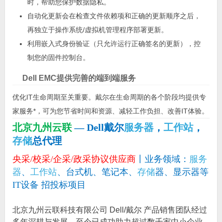
时，帮助您保护数据隐私。
自动化更新会在检查文件依赖项和正确的更新顺序之后，
再独立于操作系统/虚拟机管理程序部署更新。
利用嵌入式身份验证（只允许运行正确签名的更新），控
制您的固件控制台。
Dell EMC提供完善的端到端服务
优化IT生命周期至关重要。戴尔在生命周期的各个阶段均提供专
家服务*，可为您节省时间和资源、减轻工作负担、改善IT体验。
北京九州云联
— Dell戴尔
服务器
，
工作站
，
存储
总代理
央采/校采/企采/政采协议供应商
丨业务领域：
服务
器
、
工作站
、台式机、笔记本、
存储
器、显示器等
IT设备 招投标项目
北京九州云联科技有限公司 Dell/戴尔 产品销售团队经过
多年深耕与发展，至今已成功助力超过数千家中小企业