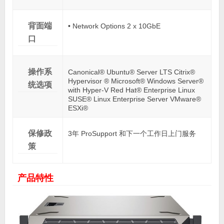
背面端
• Network Options 2 x 10GbE
口
操作系
Canonical® Ubuntu® Server LTS Citrix®
Hypervisor ® Microsoft® Windows Server®
统选项
with Hyper-V Red Hat® Enterprise Linux
SUSE® Linux Enterprise Server VMware®
ESXi®
保修政
3年 ProSupport 和下一个工作日上门服务
策
产品特性