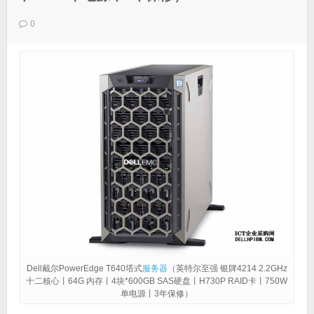
0
Dell戴尔PowerEdge T640塔式
服务器
（英特尔至强 银牌4214 2.2GHz
十二核心丨64G 内存丨4块*600GB SAS硬盘丨H730P RAID卡丨750W
单电源丨3年保修）