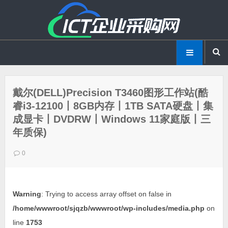
戴尔(DELL)Precision T3460图形工作站(酷
睿i3-12100丨8GB内存丨1TB SATA硬盘丨集
成显卡丨DVDRW丨Windows 11家庭版丨三
年质保)
0
Warning
: Trying to access array offset on false in
/home/wwwroot/sjqzb/wwwroot/wp-includes/media.php
on
line
1753