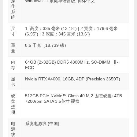
操
Windows 11 家庭单语言版, 简体中文
作
系
统
尺
1. 高度：335 毫米 (13.18") | 2.宽度：176.6 毫米
寸
(6.95") | 3.深度：345 毫米 (13.6")
重
8.5 千克（18.739 磅）
量
内
64GB (2x32GB) DDR5 4800MHz, SO-DIMM, 非-
存
ECC
显
Nvidia RTX A4000, 16GB, 4DP (Precision 3650T)
卡
硬
512GB PCIe NVMe™ Class 40 M.2 固态硬盘+4TB
盘
7200rpm SATA 3.5英寸 硬盘
选
项
电
系统电源线 (中国)
源
线