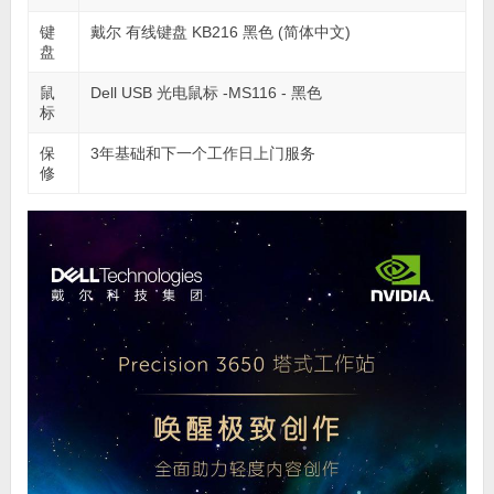
键
戴尔 有线键盘 KB216 黑色 (简体中文)
盘
鼠
Dell USB 光电鼠标 -MS116 - 黑色
标
保
3年基础和下一个工作日上门服务
修