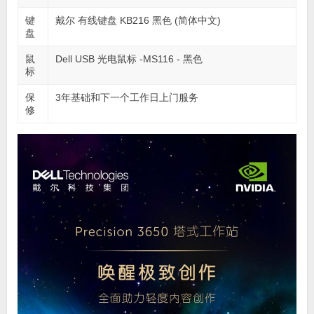
键
戴尔 有线键盘 KB216 黑色 (简体中文)
盘
鼠
Dell USB 光电鼠标 -MS116 - 黑色
标
保
3年基础和下一个工作日上门服务
修