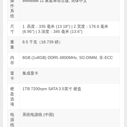
操
Windows 11 家庭单语言版, 简体中文
作
系
统
尺
1. 高度：335 毫米 (13.18") | 2.宽度：176.6 毫米
寸
(6.95") | 3.深度：345 毫米 (13.6")
重
8.5 千克（18.739 磅）
量
内
8GB (1x8GB) DDR5 4800MHz, SO-DIMM, 非-ECC
存
显
集成显卡
卡
硬
1TB 7200rpm SATA 3.5英寸 硬盘
盘
选
项
电
系统电源线 (中国)
源
线