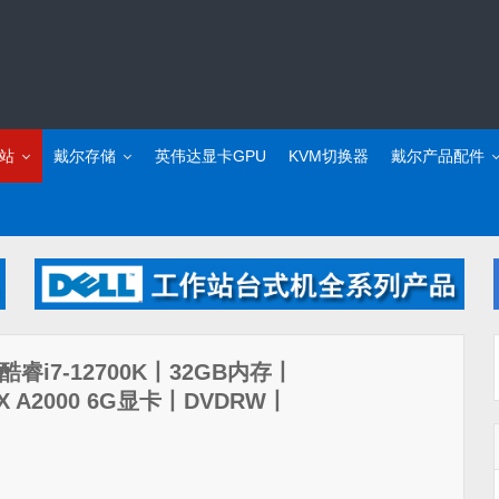
站
戴尔存储
英伟达显卡GPU
KVM切换器
戴尔产品配件
站(酷睿i7-12700K丨32GB内存丨
X A2000 6G显卡丨DVDRW丨