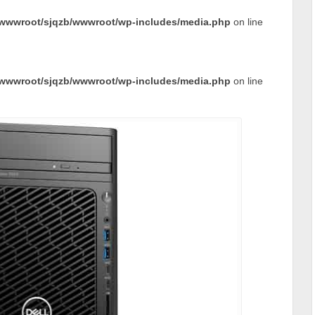
wwwroot/sjqzb/wwwroot/wp-includes/media.php
on line
wwwroot/sjqzb/wwwroot/wp-includes/media.php
on line