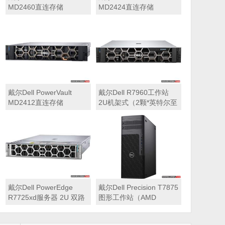
MD2460直连存储
MD2424直连存储
戴尔Dell PowerVault
戴尔Dell R7960工作站
MD2412直连存储
2U机架式（2颗*英特尔至
强 银牌4410Y 2.0GHz 二
十四核心丨256GB 内存
丨1T固态硬盘+2块*8TB
硬盘丨2*RTX A6000
48GB显卡丨2400W双电
源丨三年质保）
戴尔Dell PowerEdge
戴尔Dell Precision T7875
R7725xd服务器 2U 双路
图形工作站（AMD
存储密集型机架式服务器
7995WX 2.5GHz 九十六
核心丨32GB内存丨