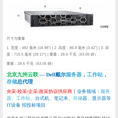
尺寸与重量
1. 宽度：482 毫米 (18.98") | 2. 高度：86.8 毫米 (3.42") | 3. 深
度：715.5 毫米 (28.17") | 重量：28.6 千克（63.05 磅）
重量：28.6 千克（63.05 磅）
北京九州云联
— Dell戴尔
服务器
，
工作站
，
存储
总代理
央采/校采/企采/政采协议供应商
丨业务领域：
服务
器
、
工作站
、台式机、笔记本、
存储
器、显示器等
IT设备 招投标项目