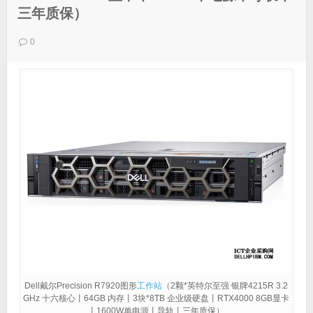
三年质保）
0
Dell戴尔Precision R7920图形
工作站
（2颗*英特尔至强 银牌4215R 3.2
GHz 十六核心丨64GB 内存丨3块*8TB 企业级硬盘丨RTX4000 8GB显卡
丨1600W单电源丨导轨丨三年质保）