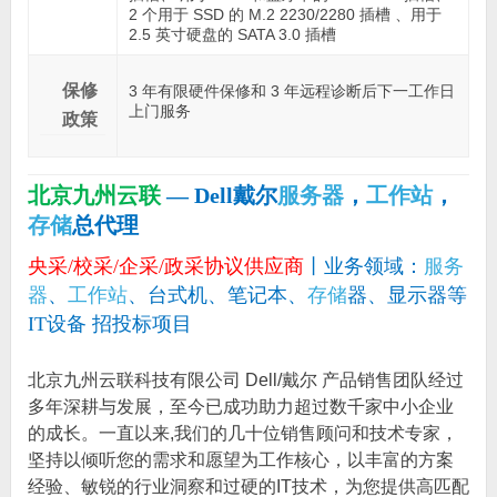
2 个用于 SSD 的 M.2 2230/2280 插槽 、用于
2.5 英寸硬盘的 SATA 3.0 插槽
保修
3 年有限硬件保修和 3 年远程诊断后下一工作日
上门服务
政策
北京九州云联
— Dell戴尔
服务器
，
工作站
，
存储
总代理
央采/校采/企采/政采协议供应商
丨业务领域：
服务
器
、
工作站
、台式机、笔记本、
存储
器、显示器等
IT设备 招投标项目
北京九州云联科技有限公司 Dell/戴尔 产品销售团队经过
多年深耕与发展，至今已成功助力超过数千家中小企业
的成长。一直以来,我们的几十位销售顾问和技术专家，
坚持以倾听您的需求和愿望为工作核心，以丰富的方案
经验、敏锐的行业洞察和过硬的IT技术，为您提供高匹配