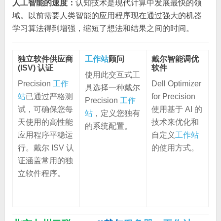
人工智能的速度：
认知技术是现代计算中发展最快的领
域。以前需要人类智能的应用程序现在通过强大的机器
学习算法得到增强，缩短了想法和结果之间的时间。
独立软件供应商
工作站
顾问
戴尔智能调优
(ISV) 认证
软件
使用此交互式工
Precision
工作
Dell Optimizer
具选择一种戴尔
站
已通过严格测
for Precision
Precision
工作
试，可确保您每
使用基于 AI 的
站
，定义您独有
天使用的高性能
技术来优化和
的系统配置。
应用程序平稳运
自定义
工作站
行。戴尔 ISV 认
的使用方式。
证涵盖常用的独
立软件程序。