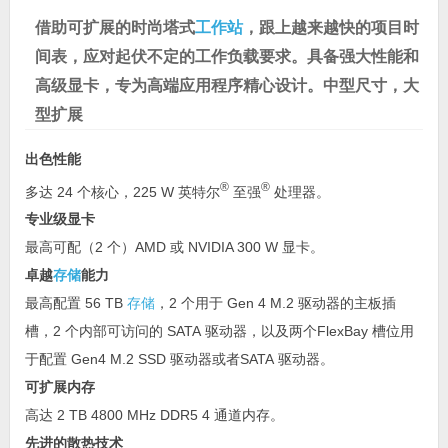
借助可扩展的时尚塔式
工作站
，跟上越来越快的项目时
间表，应对起伏不定的工作负载要求。具备强大性能和
高级显卡，专为高端应用程序精心设计。
中型尺寸，大
型扩展
出色性能
®
®
多达 24 个核心，225 W 英特尔
至强
处理器。
专业级显卡
最高可配（2 个）AMD 或 NVIDIA 300 W 显卡。
卓越
存储
能力
最高配置 56 TB
存储
，2 个用于 Gen 4 M.2 驱动器的主板插
槽，
2
个内部可访问的
SATA
驱动器，以及两个
FlexBay
槽位用
于配置
Gen4 M.2 SSD
驱动器或
者
SATA
驱动器。
可扩展内存
高达 2 TB 4800 MHz DDR5 4 通道内存。
先进的散热技术