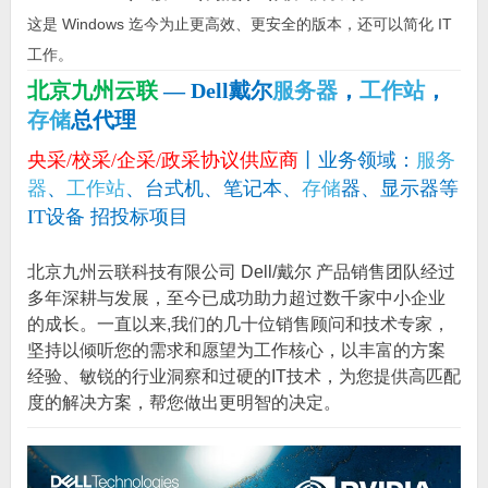
这是 Windows 迄今为止更高效、更安全的版本，还可以简化 IT
工作。
北京九州云联
— Dell戴尔
服务器
，
工作站
，
存储
总代理
央采/校采/企采/政采协议供应商
丨业务领域：
服务
器
、
工作站
、台式机、笔记本、
存储
器、显示器等
IT设备 招投标项目
北京九州云联科技有限公司 Dell/戴尔 产品销售团队经过
多年深耕与发展，至今已成功助力超过数千家中小企业
的成长。一直以来,我们的几十位销售顾问和技术专家，
坚持以倾听您的需求和愿望为工作核心，以丰富的方案
经验、敏锐的行业洞察和过硬的IT技术，为您提供高匹配
度的解决方案，帮您做出更明智的决定。