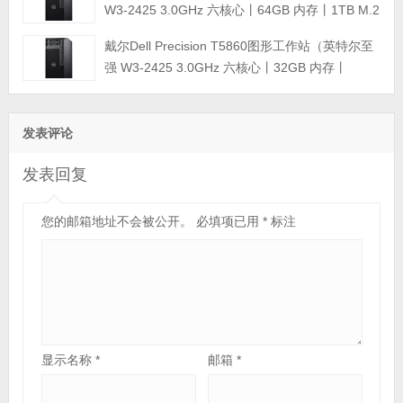
W3-2425 3.0GHz 六核心丨64GB 内存丨1TB M.2
固态硬盘+4TB 硬盘丨RTX 2000 Ada 16GB显卡
戴尔Dell Precision T5860图形工作站（英特尔至
丨三年质保）
强 W3-2425 3.0GHz 六核心丨32GB 内存丨
512GB M.2固态硬盘+2TB 硬盘丨RTX A2000
12GB显卡丨三年质保）
发表评论
发表回复
您的邮箱地址不会被公开。
必填项已用
*
标注
显示名称
*
邮箱
*