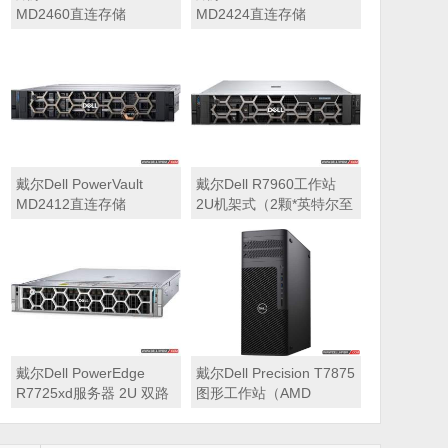
MD2460直连存储
MD2424直连存储
戴尔Dell PowerVault
戴尔Dell R7960工作站
MD2412直连存储
2U机架式（2颗*英特尔至
强 银牌4410Y 2.0GHz 二
十四核心丨256GB 内存
丨1T固态硬盘+2块*8TB
硬盘丨2*RTX A6000
48GB显卡丨2400W双电
源丨三年质保）
戴尔Dell PowerEdge
戴尔Dell Precision T7875
R7725xd服务器 2U 双路
图形工作站（AMD
存储密集型机架式服务器
7995WX 2.5GHz 九十六
核心丨32GB内存丨