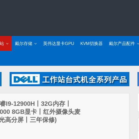
站
戴尔存储
英伟达显卡GPU
KVM切换器
戴尔产品配件
酷睿I9-12900H丨32G内存丨
A2000 8GB显卡丨红外摄像头麦
.6防蓝光高分屏丨三年保修)