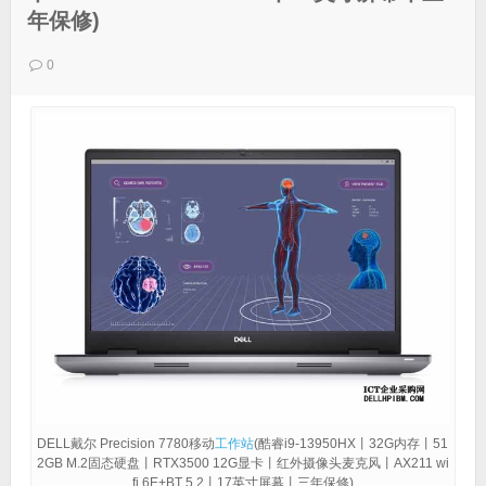
年保修)
0
DELL戴尔 Precision 7780移动
工作站
(酷睿i9-13950HX丨32G内存丨51
2GB M.2固态硬盘丨RTX3500 12G显卡丨红外摄像头麦克风丨AX211 wi
fi 6E+BT 5.2丨17英寸屏幕丨三年保修)