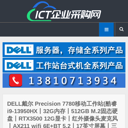
DELL戴尔 Precision 7780移动工作站(酷睿
i9-13950HX丨32G内存丨512GB M.2固态硬
盘丨RTX3500 12G显卡丨红外摄像头麦克风
丨AX211 wifi 6E+BT 5.2丨17英寸屏幕丨三