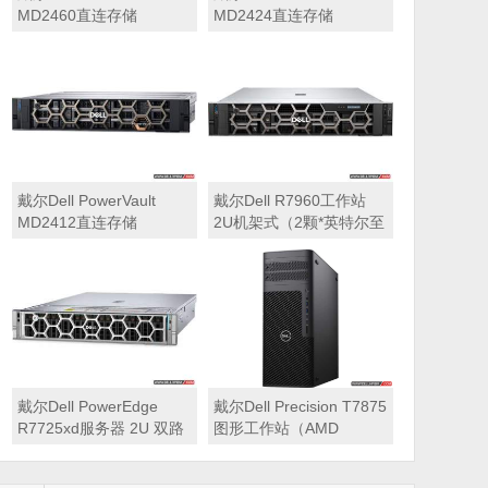
MD2460直连存储
MD2424直连存储
戴尔Dell PowerVault
戴尔Dell R7960工作站
MD2412直连存储
2U机架式（2颗*英特尔至
强 银牌4410Y 2.0GHz 二
十四核心丨256GB 内存
丨1T固态硬盘+2块*8TB
硬盘丨2*RTX A6000
48GB显卡丨2400W双电
源丨三年质保）
戴尔Dell PowerEdge
戴尔Dell Precision T7875
R7725xd服务器 2U 双路
图形工作站（AMD
存储密集型机架式服务器
7995WX 2.5GHz 九十六
核心丨32GB内存丨