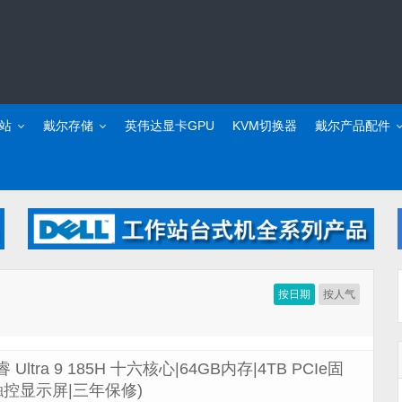
站
戴尔存储
英伟达显卡GPU
KVM切换器
戴尔产品配件
按日期
按人气
 Ultra 9 185H 十六核心|64GB内存|4TB PCIe固
4K触控显示屏|三年保修)