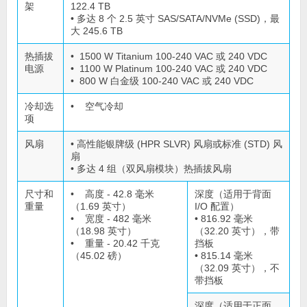
架
122.4 TB
• 多达 8 个 2.5 英寸 SAS/SATA/NVMe (SSD)，最
大 245.6 TB
热插拔
• 1500 W Titanium 100-240 VAC 或 240 VDC
电源
• 1100 W Platinum 100-240 VAC 或 240 VDC
• 800 W 白金级 100-240 VAC 或 240 VDC
冷却选
• 空气冷却
项
风扇
• 高性能银牌级 (HPR SLVR) 风扇或标准 (STD) 风
扇
• 多达 4 组（双风扇模块）热插拔风扇
尺寸和
• 高度 - 42.8 毫米
深度（适用于背面
重量
（1.69 英寸）
I/O 配置）
• 宽度 - 482 毫米
• 816.92 毫米
（18.98 英寸）
（32.20 英寸），带
• 重量 - 20.42 千克
挡板
（45.02 磅）
• 815.14 毫米
（32.09 英寸），不
带挡板
深度（适用于正面