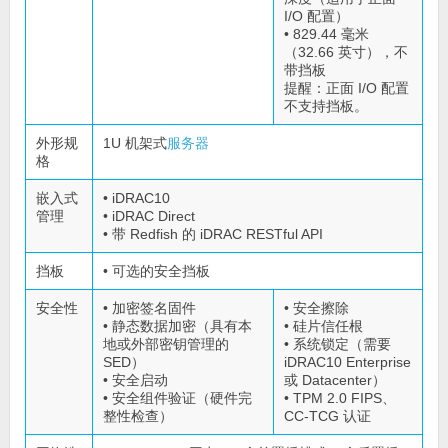
I/O 配置）
• 829.44 毫米
（32.66 英寸），不
带挡板
提醒：正面 I/O 配置
不支持挡板。
外形规
1U 机架式
服务器
格
嵌入式
• iDRAC10
管理
• iDRAC Direct
• 带 Redfish 的 iDRAC RESTful API
挡板
• 可选的安全挡板
安全性
• 加密签名固件
• 安全擦除
• 静态数据加密（具有本
• 硅片信任根
地或外部密钥管理的
• 系统锁定（需要
SED）
iDRAC10 Enterprise
• 安全启动
或 Datacenter）
• 安全组件验证（硬件完
• TPM 2.0 FIPS、
整性检查）
CC-TCG 认证