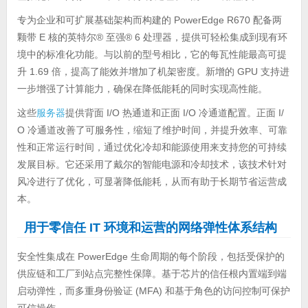
专为企业和可扩展基础架构而构建的 PowerEdge R670 配备两
颗带 E 核的英特尔® 至强® 6 处理器，提供可轻松集成到现有环
境中的标准化功能。与以前的型号相比，它的每瓦性能最高可提
升 1.69 倍，提高了能效并增加了机架密度。新增的 GPU 支持进
一步增强了计算能力，确保在降低能耗的同时实现高性能。
这些
服务器
提供背面 I/O 热通道和正面 I/O 冷通道配置。正面 I/
O 冷通道改善了可服务性，缩短了维护时间，并提升效率、可靠
性和正常运行时间，通过优化冷却和能源使用来支持您的可持续
发展目标。它还采用了戴尔的智能电源和冷却技术，该技术针对
风冷进行了优化，可显著降低能耗，从而有助于长期节省运营成
本。
用于零信任 IT 环境和运营的网络弹性体系结构
安全性集成在 PowerEdge 生命周期的每个阶段，包括受保护的
供应链和工厂到站点完整性保障。基于芯片的信任根内置端到端
启动弹性，而多重身份验证 (MFA) 和基于角色的访问控制可保护
可信操作。