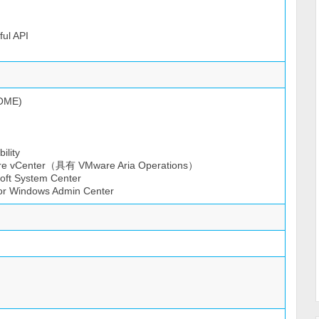
ul API
(OME)
lity
are vCenter（具有 VMware Aria Operations）
soft System Center
or Windows Admin Center