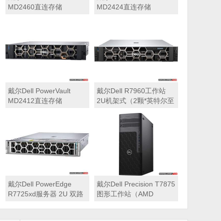
MD2460直连存储
MD2424直连存储
戴尔Dell PowerVault
戴尔Dell R7960工作站
MD2412直连存储
2U机架式（2颗*英特尔至
强 银牌4410Y 2.0GHz 二
十四核心丨256GB 内存
丨1T固态硬盘+2块*8TB
硬盘丨2*RTX A6000
48GB显卡丨2400W双电
源丨三年质保）
戴尔Dell PowerEdge
戴尔Dell Precision T7875
R7725xd服务器 2U 双路
图形工作站（AMD
存储密集型机架式服务器
7995WX 2.5GHz 九十六
核心丨32GB内存丨