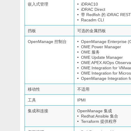
嵌入式管理
• iDRAC10
• iDRAC Direct
• 带 Redfish 的 iDRAC RESTf
• Racadm CLI
挡板
可选的金属挡板
OpenManage 控制台
• OpenManage Enterprise 
• OME Power Manager
• OME 服务
• OME Update Manager
• OME APEX AIOps Observabi
• OME Integration for VMw
• OME Integration for Micro
• OpenManage Integration f
移动性
不适用
工具
IPMI
集成和连接
OpenManage 集成
• Redhat Ansible 集合
• Terraform 提供程序