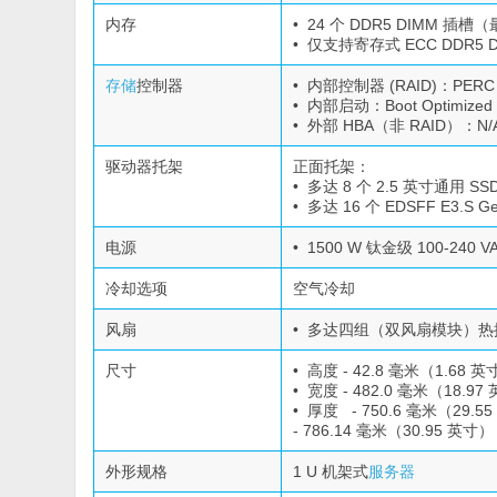
内存
• 24 个 DDR5 DIMM 插槽（
• 仅支持寄存式 ECC DDR5 
存储
控制器
• 内部控制器 (RAID)：PERC 
• 内部启动：Boot Optimized S
• 外部 HBA（非 RAID）：N/
驱动器托架
正面托架：
• 多达 8 个 2.5 英寸通用 SS
• 多达 16 个 EDSFF E3.S
电源
• 1500 W 钛金级 100-240
冷却选项
空气冷却
风扇
• 多达四组（双风扇模块）热
尺寸
• 高度 - 42.8 毫米（1.68 
• 宽度 - 482.0 毫米（18.97
• 厚度 - 750.6 毫米（29
- 786.14 毫米（30.95 英
外形规格
1 U 机架式
服务器