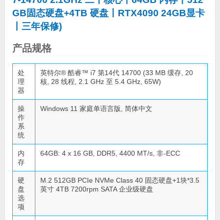
GB固态硬盘+4TB 硬盘丨RTX4090 24GB显卡
丨三年保修)
产品规格
处
英特尔® 酷睿™ i7 第14代 14700 (33 MB 缓存, 20
理
核, 28 线程, 2.1 GHz 至 5.4 GHz, 65W)
器
操
Windows 11 家庭单语言版, 简体中文
作
系
统
内
64GB: 4 x 16 GB, DDR5, 4400 MT/s, 非-ECC
存
硬
M.2 512GB PCIe NVMe Class 40 固态硬盘+1块*3.5
盘
英寸 4TB 7200rpm SATA 企业级硬盘
选
项