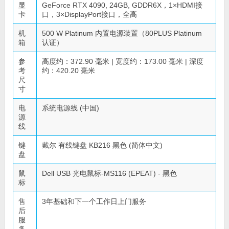
显
GeForce RTX 4090, 24GB, GDDR6X，1×HDMI接
卡
口，3×DisplayPort接口，全高
机
500 W Platinum 内置电源装置（80PLUS Platinum
箱
认证）
参
高度约：372.90 毫米 | 宽度约：173.00 毫米 | 深度
考
约：420.20 毫米
尺
寸
电
系统电源线 (中国)
源
线
键
戴尔 有线键盘 KB216 黑色 (简体中文)
盘
鼠
Dell USB 光电鼠标-MS116 (EPEAT) - 黑色
标
售
3年基础和下一个工作日上门服务
后
服