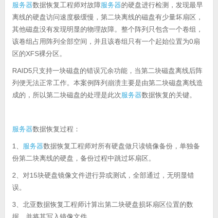
服务器
数据恢复工程师对故障
服务器
的硬盘进行检测，发现最早
离线的硬盘访问速度极缓慢，第二块离线的磁盘有少量坏扇区，
其他磁盘没有发现明显的物理故障。整个阵列只包含一个卷组，
该卷组占用阵列全部空间，并且该卷组只有一个起始位置为0扇
区的XFS裸分区。
RAID5只支持一块磁盘的错误冗余功能，当第二块磁盘离线后阵
列便无法正常工作。本案例阵列崩溃主要是由第二块磁盘离线造
成的，所以第二块磁盘的处理是此次
服务器
数据恢复的关键。
服务器
数据恢复过程：
1、
服务器
数据恢复工程师对所有硬盘做只读镜像备份，单独备
份第二块离线的硬盘，备份过程中跳过坏扇区。
2、对15块硬盘镜像文件进行异或测试，全部通过，无明显错
误。
3、北亚数据恢复工程师计算出第二块硬盘损坏扇区位置的数
据，并将其写入镜像文件。