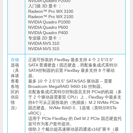
NVIDIA Quadro P2000
入门级 3D 显卡 ：
Radeon™ Pro WX 3100
Radeon™ Pro WX 2100
NVIDIA Quadro P1000
NVIDIA Quadro P600
NVIDIA Quadro P400
专业级 2D 显卡 ：
NVIDIA NVS 310
NVIDIA NVS 315
存储
正面可拆装的 FlexBay 最多支持 4 个 2.5"/3.5"
选项
SATA 普通硬盘 / 固态硬盘，而配备集成式英特尔
（具
SATA控制器的后置 FlexBay 最多支持 8 个驱动
体请
器。
查看
最多 10 个 2.5"/3.5" SATA/SAS 驱动器 – 需要
各地
Broadcom MegaRAID 9460-16i 控制器。
区的
在配备集成式英特尔控制器且支持 PCIe的机箱（多
供应
于 2 个驱动器需要双 CPU）上，FlexBay 中最多支
情
持4个可从正面拆装的（热插拔）M.2 NVMe PCIe
况）
固态硬盘。NVMe RAID 0、1选项（英特尔RSTe
vROC）。
适用于 PCIe FlexBay 的 Dell M.2 PCIe 固态硬盘托
架可作为客户套件提供。
借助 2 个戴尔超高速驱动器四通道x16扩展卡（最