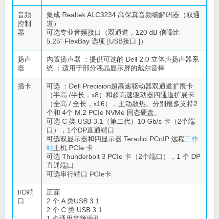
音频
集成 Realtek ALC3234 高保真音频编解码器（双通
控制
道）
器
可选专业音频接口（双通道，120 dB 信噪比 –
5.25" FlexBay 选项 [USB接口 ]）
扬声
内置扬声器 ；提供可选的 Dell 2.0 立体声扬声器系
器
统 ；适用于部分液晶显示屏的戴尔音棒
插卡
可选 ：Dell Precision超高速驱动器双通道扩展卡
（半高 /半长，x8）和超高速驱动器四通道扩展卡
（全高 / 全长，x16），主动散热。分别最多支持2
个和 4个 M.2 PCIe NVMe 固态硬盘。
可选 C 类 USB 3.1（第二代）10 Gb/s 卡（2个端
口），1个DP直通端口
可选双显示器和四显示器 Teradici PCoIP 远程
工作
站
主机 PCIe 卡
可选 Thunderbolt 3 PCIe 卡（2个端口），1 个 DP
直通端口
可选串行端口 PCIe卡
I/O端
正面
口
2 个 A 类USB 3.1
2 个 C 类 USB 3.1
1 个通用音频插孔