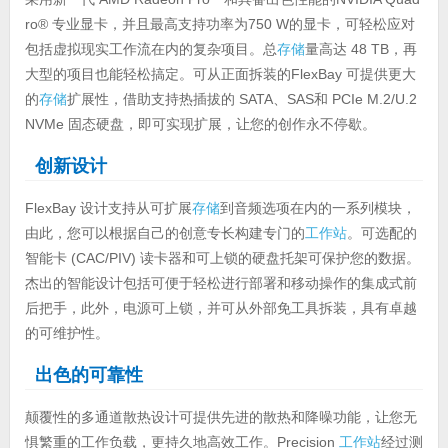
ro® 专业显卡，并且最高支持功率为750 W的显卡，可轻松应对
包括虚拟现实工作流在内的复杂项目。总
存储
量高达 48 TB，再
大型的项目也能轻松搞定。可从正面拆装的FlexBay 可提供更大
的
存储
扩展性，借助支持热插拔的 SATA、SAS和 PCIe M.2/U.2
NVMe 固态硬盘，即可实现扩展，让您的创作永不停歇。
创新设计
FlexBay 设计支持从可扩展
存储
到音频选项在内的一系列模块，
由此，您可以根据自己的创意专长构建专门的
工作站
。可选配的
智能卡 (CAC/PIV) 读卡器和可上锁的硬盘托架可保护您的数据。
杰出的智能设计包括可便于轻松进行部署和移动操作的集成式前
后把手，此外，电源可上锁，并可从外部免工具拆装，具有卓越
的可维护性。
出色的可靠性
颠覆性的多通道散热设计可提供先进的散热和降噪功能，让您无
惧繁重的工作负载，更持久地高效工作。Precision
工作站
经过测