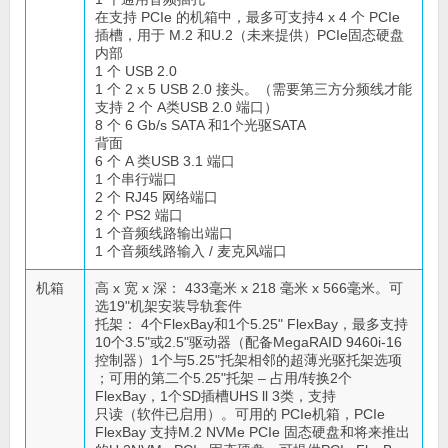
在支持 PCIe 的机箱中，最多可支持4 x 4 个 PCIe
插槽，用于 M.2 和U.2（未来提供）PCIe固态硬盘
内部
1 个 USB 2.0
1 个 2 x 5 USB 2.0 接头。（需要第三方分频线才能
支持 2 个 A类USB 2.0 端口）
8 个 6 Gb/s SATA 和1个光驱SATA
背面
6 个 A 类USB 3.1 端口
1 个串行端口
2 个 RJ45 网络端口
2 个 PS2 端口
1 个音频线路输出端口
1 个音频线路输入 / 麦克风端口
机箱
高 x 宽 x 深： 433毫米 x 218 毫米 x 566毫米。可
选19"机架安装导轨套件
托架： 4个FlexBay和1个5.25" FlexBay，最多支持
10个3.5"或2.5"驱动器（配备MegaRAID 9460i-16
控制器）1个与5.25"托架相邻的超薄光驱托架选项
；可用的第二个5.25"托架 – 占用/转换2个
FlexBay，1个SD插槽UHS ll 3类，支持
只读（软件已启用）。可用的 PCIe机箱，PCIe
FlexBay 支持M.2 NVMe PCIe 固态硬盘和将来推出