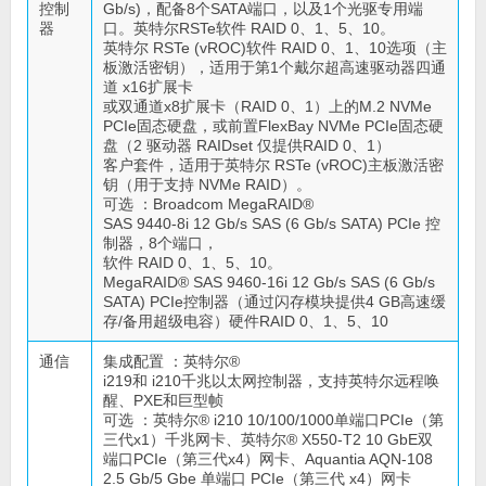
控制
Gb/s)，配备8个SATA端口，以及1个光驱专用端
器
口。英特尔RSTe软件 RAID 0、1、5、10。
英特尔 RSTe (vROC)软件 RAID 0、1、10选项（主
板激活密钥），适用于第1个戴尔超高速驱动器四通
道 x16扩展卡
或双通道x8扩展卡（RAID 0、1）上的M.2 NVMe
PCIe固态硬盘，或前置FlexBay NVMe PCIe固态硬
盘（2 驱动器 RAIDset 仅提供RAID 0、1）
客户套件，适用于英特尔 RSTe (vROC)主板激活密
钥（用于支持 NVMe RAID）。
可选 ：Broadcom MegaRAID®
SAS 9440-8i 12 Gb/s SAS (6 Gb/s SATA) PCIe 控
制器，8个端口，
软件 RAID 0、1、5、10。
MegaRAID® SAS 9460-16i 12 Gb/s SAS (6 Gb/s
SATA) PCIe控制器（通过闪存模块提供4 GB高速缓
存/备用超级电容）硬件RAID 0、1、5、10
通信
集成配置 ：英特尔®
i219和 i210千兆以太网控制器，支持英特尔远程唤
醒、PXE和巨型帧
可选 ：英特尔® i210 10/100/1000单端口PCIe（第
三代x1）千兆网卡、英特尔® X550-T2 10 GbE双
端口PCIe（第三代x4）网卡、Aquantia AQN-108
2.5 Gb/5 Gbe 单端口 PCIe（第三代 x4）网卡