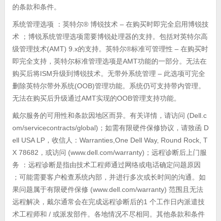
的条款和条件。
系统管理选项 ：英特尔® 博锐技术 – 在购买时即完全启用博锐技
术 ；博锐系统管理选项需要博锐处理器的支持。包括对英特尔高
级管理技术(AMT) 9.x的支持。英特尔®标准可管理性 – 在购买时
即完全支持，英特尔标准管理选项是AMT功能的一部分。无法在
购买后将ISM升级到博锐技术。无带外系统管理 – 此选项可完全
删除英特尔带外系统(OOB)管理功能。系统仍可支持带内管理。
无法在购买后升级通过AMT实现的OOB管理支持功能。
戴尔服务的可用性和条款因地区而异。有关详情，请访问 (Dell.c
om/servicecontracts/global)；如需有限硬件保修协议，请致函 D
ell USA LP，收信人：Warranties,One Dell Way, Round Rock, T
X 78682，或访问 (www.dell.com/warranty)；远程诊断后上门服
务 ：远程诊断是指由技术工程师通过网络或电话确定问题原因
；可能需要客户检查系统内部，并进行多次或长时间的沟通。如
果问题属于有限硬件保修 (www.dell.com/warranty) 范围且无法
远程解决，戴尔通常会在完成远程诊断后的1 个工作日内派遣技
术工程师和 / 或派发部件。各地情况不尽相同。其他条款和条件