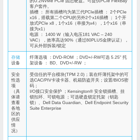
的U.2NVMe PCIe 固态硬盘。可提供PCIe FlexBay
客户套件。
插槽 ： 所有插槽均为第三代PCIe插槽 ： 2个PCIe
x16，搭载第二个CPU的另外2个x16插槽 ； 1个开
放式PCIe x8，1个x16（串接为x4），1个x16（串
接为x1）
电源 ： 1400 W（输入电压181 VAC – 240
VAC），效率高达90%（通过80PLUS金牌认证），
可从外部拆装/锁定
存储
纤薄选项 ：DVD-ROM ；DVD+/-RW可选 5.25" 托
设备
架设备 ： BD、DVD+/-RW ；
安全
受信任的平台模块(TPM 2.0)；装在纤薄托架中的可
性选
选CAC/PIV卡读卡器、机箱防盗开关；设置/BIOS密
项
码；
（具
I/O接口安全保护 ；Kensington® 安全锁插槽、挂
体请
锁扣环、可锁电源 ；可选硬盘锁定托架（钥匙
查看
锁）、Dell Data Guardian、Dell Endpoint Security
各地
Suite Enterprise
区的
供应
情
况）