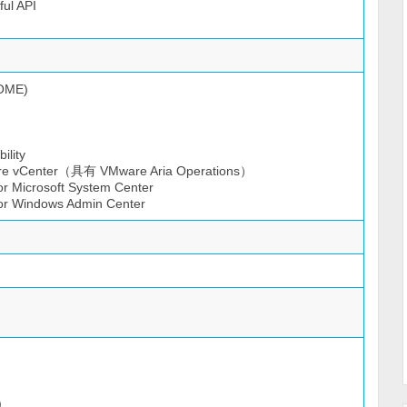
ul API
(OME)
lity
are vCenter（具有 VMware Aria Operations）
r Microsoft System Center
or Windows Admin Center
)