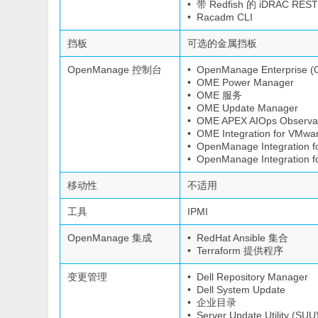
• 带 Redfish 的 iDRAC RESTf
• Racadm CLI
挡板
可选的金属挡板
OpenManage 控制台
• OpenManage Enterprise 
• OME Power Manager
• OME 服务
• OME Update Manager
• OME APEX AIOps Observabi
• OME Integration for VMw
• OpenManage Integration fo
• OpenManage Integration f
移动性
不适用
工具
IPMI
OpenManage 集成
• RedHat Ansible 集合
• Terraform 提供程序
变更管理
• Dell Repository Manager
• Dell System Update
• 企业目录
• Server Update Utility (SUU