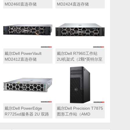
MD2460直连存储
MD2424直连存储
戴尔Dell PowerVault
戴尔Dell R7960工作站
MD2412直连存储
2U机架式（2颗*英特尔至
强 银牌4410Y 2.0GHz 二
十四核心丨256GB 内存
丨1T固态硬盘+2块*8TB
硬盘丨2*RTX A6000
48GB显卡丨2400W双电
源丨三年质保）
戴尔Dell PowerEdge
戴尔Dell Precision T7875
R7725xd服务器 2U 双路
图形工作站（AMD
存储密集型机架式服务器
7995WX 2.5GHz 九十六
核心丨32GB内存丨