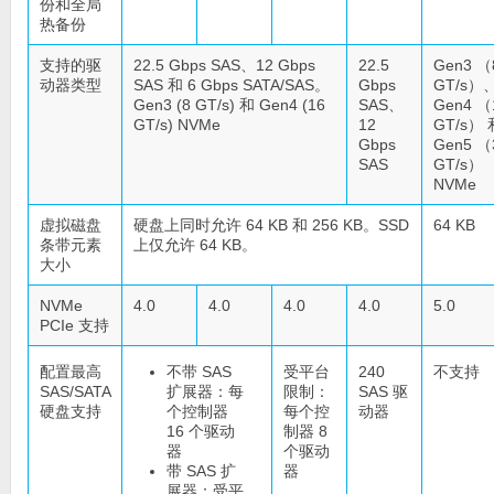
份和全局
热备份
支持的驱
22.5 Gbps SAS、12 Gbps
22.5
Gen3 （
动器类型
SAS 和 6 Gbps SATA/SAS。
Gbps
GT/s）
Gen3 (8 GT/s) 和 Gen4 (16
SAS、
Gen4 （
GT/s) NVMe
12
GT/s） 
Gbps
Gen5 （
SAS
GT/s）
NVMe
虚拟磁盘
硬盘上同时允许 64 KB 和 256 KB。SSD
64 KB
条带元素
上仅允许 64 KB。
大小
NVMe
4.0
4.0
4.0
4.0
5.0
PCIe 支持
配置最高
不带 SAS
受平台
240
不支持
SAS/SATA
扩展器：每
限制：
SAS 驱
硬盘支持
个控制器
每个控
动器
16 个驱动
制器 8
器
个驱动
带 SAS 扩
器
展器：受平