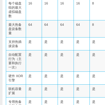
每个磁盘
16
16
16
16
8
组的最大
虚拟磁盘
数
最大热备
64
64
64
64
8
盘设备数
量
支持热插
是
是
是
是
是
拔设备
自动配置
是
是
是
是
是
行为（主
要和执行
一次）
硬件 XOR
是
是
是
是
是
引擎
联机容量
是
是
是
是
是
扩展
专用热备
是
是
是
是
是