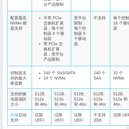
台产品限制
配置最高
不带 PCIe
受平台
不支持
每个控
NVMe 硬
交换机扩展
限制：
16 个驱
盘支持
器：每个控
每个控
器
制器 8 个驱
制器 8
动器
个驱动
带 PCIe 交
器
换机扩展
器：受平台
产品限制
控制器支
240 个 SAS/SATA
240 个
32 个
持的最大
24 个 NVMe
SAS
NVMe
硬盘数
支持的驱
512B、
512B、
512B、
512B、
512B、
动器扇区
512e
512e
512e
512e
512e 和
大小
和 4Kn
和 4Kn
和 4Kn
和 4Kn
4Kn
存储
启动
仅限
仅限
仅限
不支持
仅限 UEF
支持
UEFI
UEFI
UEFI
启动