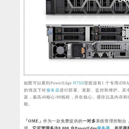
R750
如图可以看到PowerEdge
背面设有1 个专用iDRA
服务器
的情况下对
进行部署、更新、监控和维护。其中，P
器，最高40核心/80线程，并在核心、缓存以及内存
能。
「OME」
作为一款免费提供的
一对多
系统管理控制台，能
服务器
理，
它可管理多达8,000 台PowerEdge
，并监视