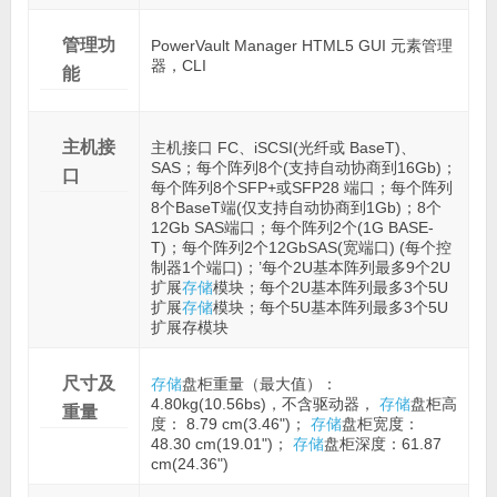
管理功
PowerVault Manager HTML5 GUI 元素管理
器，CLI
能
主机接
主机接口 FC、iSCSI(光纤或 BaseT)、
SAS；每个阵列8个(支持自动协商到16Gb)；
口
每个阵列8个SFP+或SFP28 端口；每个阵列
8个BaseT端(仅支持自动协商到1Gb)；8个
12Gb SAS端口；每个阵列2个(1G BASE-
T)；每个阵列2个12GbSAS(宽端口) (每个控
制器1个端口)；’每个2U基本阵列最多9个2U
扩展
存储
模块；每个2U基本阵列最多3个5U
扩展
存储
模块；每个5U基本阵列最多3个5U
扩展存模块
尺寸及
存储
盘柜重量（最大值）：
4.80kg(10.56bs)，不含驱动器，
存储
盘柜高
重量
度： 8.79 cm(3.46")；
存储
盘柜宽度：
48.30 cm(19.01")；
存储
盘柜深度：61.87
cm(24.36")