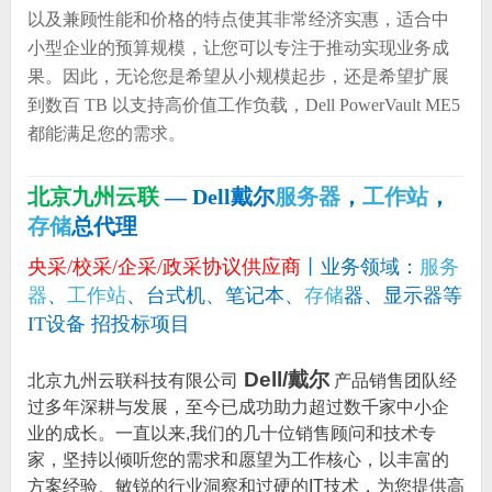
以及兼顾性能和价格的特点使其非常经济实惠，适合中
小型企业的预算规模，让您可以专注于推动实现业务成
果。因此，无论您是希望从小规模起步，还是希望扩展
到数百 TB 以支持高价值工作负载，Dell PowerVault ME5
都能满足您的需求。
北京九州云联
— Dell戴尔
服务器
，
工作站
，
存储
总代理
央采/校采/企采/政采协议供应商
丨业务领域：
服务
器
、
工作站
、台式机、笔记本、
存储
器、显示器等
IT设备 招投标项目
Dell/戴尔
北京九州云联科技有限公司
产品销售团队经
过多年深耕与发展，至今已成功助力超过数千家中小企
业的成长。一直以来,我们的几十位销售顾问和技术专
家，坚持以倾听您的需求和愿望为工作核心，以丰富的
方案经验、敏锐的行业洞察和过硬的IT技术，为您提供高