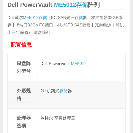
Dell PowerVault
ME5012
存储
阵列
Dell戴尔
ME5012
存储
（FC SAN光纤
存储
器丨双控制器32GB缓
存丨 8端口32Gb FC接口丨4块*8TB SAS硬盘丨冗余电源丨导轨
丨三年保修） 磁盘阵列
配置信息
磁盘阵
Dell PowerVault
ME5012
列型号
外形规
2U 机架式
存储
器
格
处理器
英特尔”至强处理器
选项