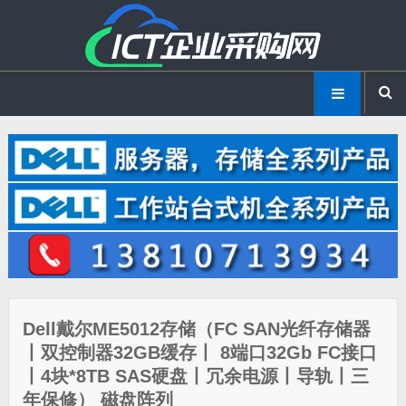
Dell戴尔ME5012存储（FC SAN光纤存储器
丨双控制器32GB缓存丨 8端口32Gb FC接口
丨4块*8TB SAS硬盘丨冗余电源丨导轨丨三
年保修） 磁盘阵列