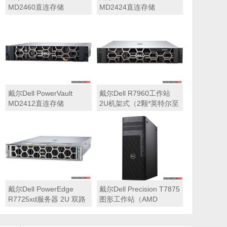
MD2460直连存储
MD2424直连存储
戴尔Dell PowerVault
戴尔Dell R7960工作站
MD2412直连存储
2U机架式（2颗*英特尔至
强 银牌4410Y 2.0GHz 二
十四核心丨256GB 内存
丨1T固态硬盘+2块*8TB
硬盘丨2*RTX A6000
48GB显卡丨2400W双电
源丨三年质保）
戴尔Dell PowerEdge
戴尔Dell Precision T7875
R7725xd服务器 2U 双路
图形工作站（AMD
存储密集型机架式服务器
7995WX 2.5GHz 九十六
核心丨32GB内存丨