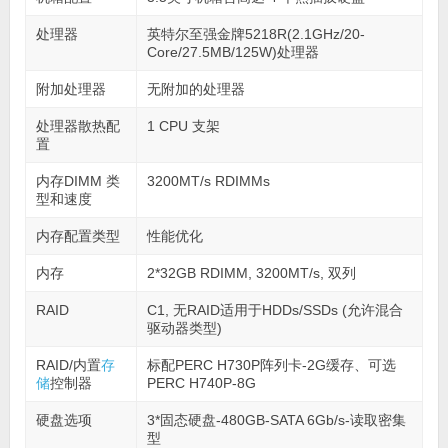
处理器
英特尔至强金牌5218R(2.1GHz/20-
Core/27.5MB/125W)处理器
附加处理器
无附加的处理器
处理器散热配
1 CPU 支架
置
内存DIMM 类
3200MT/s RDIMMs
型和速度
内存配置类型
性能优化
内存
2*32GB RDIMM, 3200MT/s, 双列
RAID
C1, 无RAID适用于HDDs/SSDs (允许混合
驱动器类型)
RAID/内置
存
标配PERC H730P阵列卡-2G缓存、可选
储
控制器
PERC Η740P-8G
硬盘选项
3*固态硬盘-480GB-SATA 6Gb/s-读取密集
型