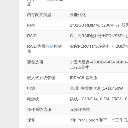
度
内存配置类型
性能优化
内存
2*32GB RDIMM, 3200MT/s, 双
RAID
C1, 无RAID适用于HDDs/SSD
RAID/内置
存储
控制
标配PERC H730P阵列卡-2G缓存
器
硬盘选项
1*固态硬盘-480GB-SATA 6Gb/s
上-2.5英寸
嵌入式系统管理
iDRAC9 基础版
电源
单,非 热插拔电源 (1+1),450W
电源线
跳线 - C13/C14, 0.6M, 250V, 
操作系统选项
无操作系统
保修
3年 ProSupport 和下一个工