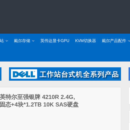
站
戴尔存储
英伟达显卡GPU
KVM切换器
戴尔产品配件
（英特尔至强银牌 4210R 2.4G,
固态+4块*1.2TB 10K SAS硬盘