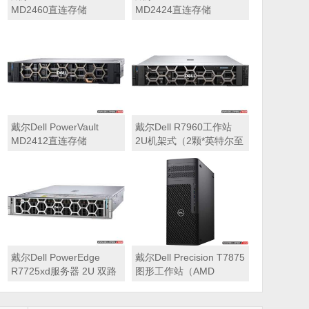
MD2460直连存储
MD2424直连存储
戴尔Dell PowerVault
戴尔Dell R7960工作站
MD2412直连存储
2U机架式（2颗*英特尔至
强 银牌4410Y 2.0GHz 二
十四核心丨256GB 内存
丨1T固态硬盘+2块*8TB
硬盘丨2*RTX A6000
48GB显卡丨2400W双电
源丨三年质保）
戴尔Dell PowerEdge
戴尔Dell Precision T7875
R7725xd服务器 2U 双路
图形工作站（AMD
存储密集型机架式服务器
7995WX 2.5GHz 九十六
核心丨32GB内存丨