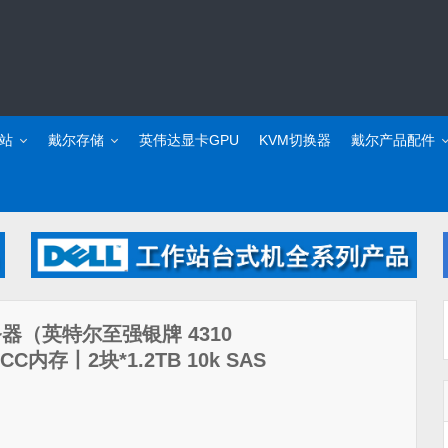
站
戴尔存储
英伟达显卡GPU
KVM切换器
戴尔产品配件
服务器（英特尔至强银牌 4310
 ECC内存丨2块*1.2TB 10k SAS