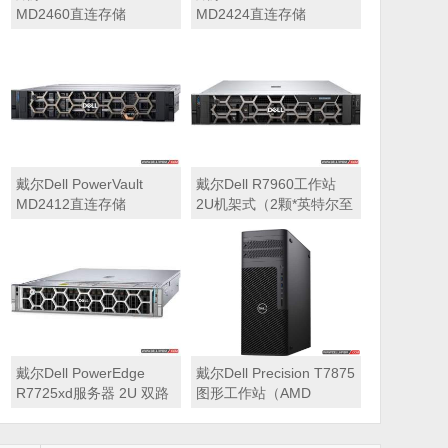
MD2460直连存储
MD2424直连存储
戴尔Dell PowerVault
戴尔Dell R7960工作站
MD2412直连存储
2U机架式（2颗*英特尔至
强 银牌4410Y 2.0GHz 二
十四核心丨256GB 内存
丨1T固态硬盘+2块*8TB
硬盘丨2*RTX A6000
48GB显卡丨2400W双电
源丨三年质保）
戴尔Dell PowerEdge
戴尔Dell Precision T7875
R7725xd服务器 2U 双路
图形工作站（AMD
存储密集型机架式服务器
7995WX 2.5GHz 九十六
核心丨32GB内存丨