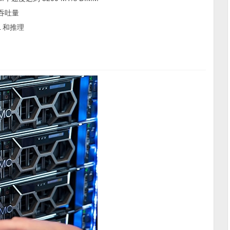
升吞吐量
L 和推理