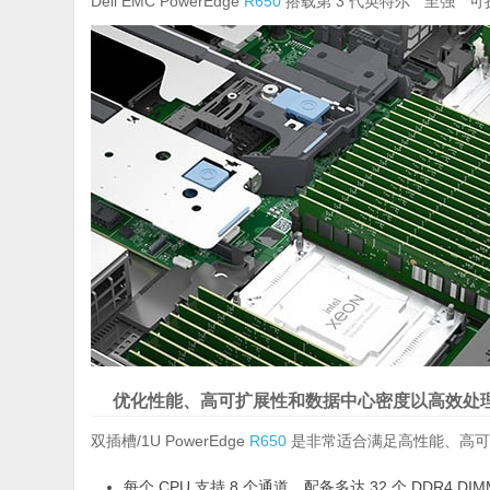
Dell EMC PowerEdge
R650
搭载第 3 代英特尔
至强
可
优化性能、高可扩展性和数据中心密度以高效处
双插槽/1U PowerEdge
R650
是非常适合满足高性能、高可
每个 CPU 支持 8 个通道，配备多达 32 个 DDR4 DIM