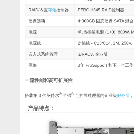
RAID/内置
存储
控制器
PERC H345 RAID控制器
硬盘选项
4*960GB 固态硬盘 SATA 混合
电源
单,热插拔电源 (1+0), 800W, M
电源线
2*跳线 - C13/C14, 2M, 250V
嵌入式系统管理
iDRAC9, 企业版
保修
3年 ProSupport 和下一个
一流性能和高可扩展性
®
®
搭载第 3 代英特尔
至强
可扩展处理器的企业级
服务器
，
产品特点：