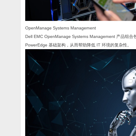
OpenManage Systems Management
Dell EMC OpenManage Systems Manage
PowerEdge 基础架构，从而帮助降低 IT 环境的复杂性。