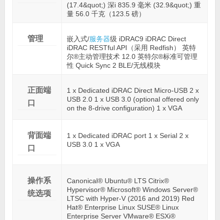
(17.4&quot;) 深i 835.9 毫米 (32.9&quot;) 重
量 56.0 千克（123.5 磅）
管理
嵌入式/
服务器
级 iDRAC9 iDRAC Direct
iDRAC RESTful API（采用 Redfish） 英特
尔®主动管理技术 12.0 英特尔®标准可管理
性 Quick Sync 2 BLE/无线模块
正面端
1 x Dedicated iDRAC Direct Micro-USB 2 x
USB 2.0 1 x USB 3.0 (optional offered only
口
on the 8-drive configuration) 1 x VGA
背面端
1 x Dedicated iDRAC port 1 x Serial 2 x
USB 3.0 1 x VGA
口
操作系
Canonical® Ubuntu® LTS Citrix®
Hypervisor® Microsoft® Windows Server®
统选项
LTSC with Hyper-V (2016 and 2019) Red
Hat® Enterprise Linux SUSE® Linux
Enterprise Server VMware® ESXi®