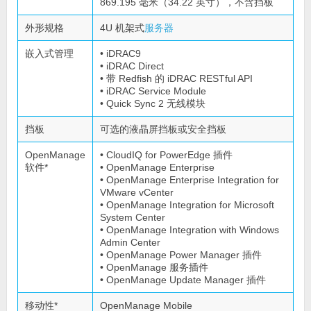
869.195 毫米（34.22 英寸），不含挡板
外形规格
4U 机架式
服务器
嵌入式管理
• iDRAC9
• iDRAC Direct
• 带 Redfish 的 iDRAC RESTful API
• iDRAC Service Module
• Quick Sync 2 无线模块
挡板
可选的液晶屏挡板或安全挡板
OpenManage
• CloudIQ for PowerEdge 插件
软件*
• OpenManage Enterprise
• OpenManage Enterprise Integration for
VMware vCenter
• OpenManage Integration for Microsoft
System Center
• OpenManage Integration with Windows
Admin Center
• OpenManage Power Manager 插件
• OpenManage 服务插件
• OpenManage Update Manager 插件
移动性*
OpenManage Mobile