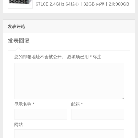
6710E 2.4GHz 64核心丨32GB 内存丨2块960GB
SSD固态硬盘丨PERC H965i阵列卡丨800W双电
源丨三年保修)
发表评论
发表回复
您的邮箱地址不会被公开。
必填项已用
*
标注
显示名称
*
邮箱
*
网站