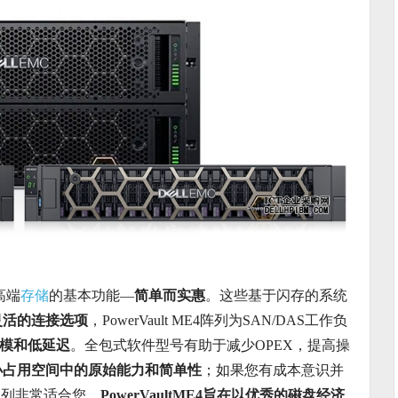
了高端
存储
的基本功能—
简单而实惠
。这些基于闪存的系统
灵活的连接选项
，PowerVault ME4阵列为SAN/DAS工作负
规模和低延迟
。全包式软件型号有助于减少OPEX，提高操
小占用空间中的原始能力和简单性
；如果您有成本意识并
E4系列非常适合您。
PowerVaultME4旨在以优秀的磁盘经济