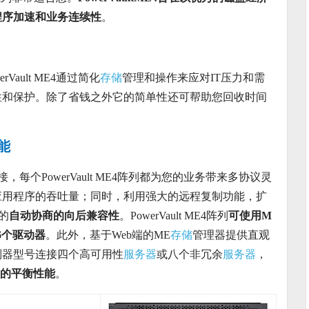
程序加速和业务连续性
。
ault ME4通过简化
存储
管理和操作来应对IT压力和需
性和保护。除了省钱之外它的简单性还可帮助您回收时间
能
G FC连接，每个PowerVault ME4阵列都为您的业务带来多协议灵
应用程序的吞吐量；同时，利用强大的远程复制功能，扩
的
自动协商的向后兼容性
。PowerVault ME4阵列
可使用M
6个驱动器
。此外，基于Web端的ME
存储
管理器提供直观
制器型号连接四个高可用性
服务器
或八个非冗余
服务器
，
中的平衡性能
。