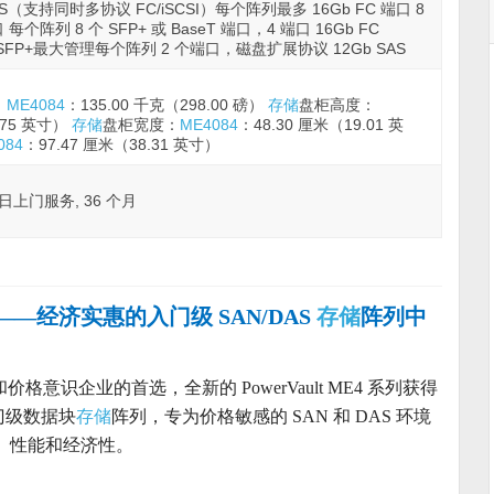
S（支持同时多协议 FC/iSCSI）每个阵列最多 16Gb FC 端口 8
口 每个阵列 8 个 SFP+ 或 BaseT 端口，4 端口 16Gb FC
CSI SFP+最大管理每个阵列 2 个端口，磁盘扩展协议 12Gb SAS
：
ME4084
：135.00 千克（298.00 磅）
存储
盘柜高度：
.75 英寸）
存储
盘柜宽度：
ME4084
：48.30 厘米（19.01 英
084
：97.47 厘米（38.31 英寸）
作日上门服务, 36 个月
——经济实惠的入门级 SAN/DAS
存储
阵列中
模和价格意识企业的首选，全新的 PowerVault ME4 系列获得
入门级数据块
存储
阵列，专为价格敏感的 SAN 和 DAS 环境
性、性能和经济性。