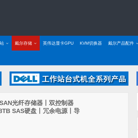
站
戴尔存储
英伟达显卡GPU
KVM切换器
戴尔产品配件
储（FC SAN光纤存储器丨双控制器
块*8TB SAS硬盘丨冗余电源丨导