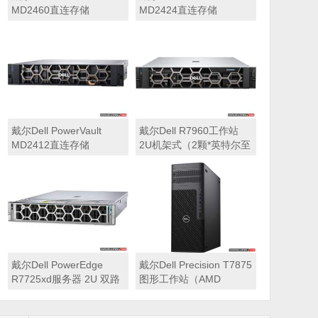
MD2460直连存储
MD2424直连存储
戴尔Dell PowerVault
戴尔Dell R7960工作站
MD2412直连存储
2U机架式（2颗*英特尔至
强 银牌4410Y 2.0GHz 二
十四核心丨256GB 内存
丨1T固态硬盘+2块*8TB
硬盘丨2*RTX A6000
48GB显卡丨2400W双电
源丨三年质保）
戴尔Dell PowerEdge
戴尔Dell Precision T7875
R7725xd服务器 2U 双路
图形工作站（AMD
存储密集型机架式服务器
7995WX 2.5GHz 九十六
核心丨32GB内存丨