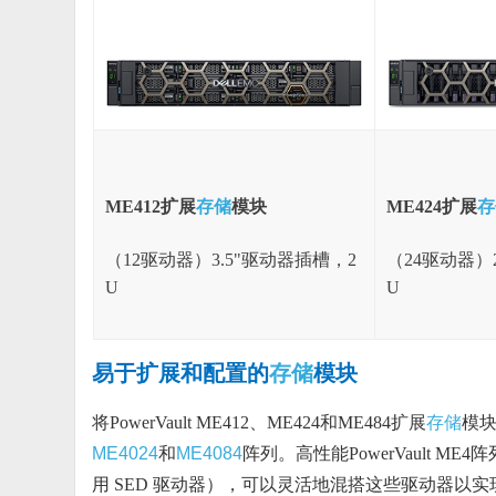
ME412扩展
存储
模块
ME424扩展
存
（12驱动器）3.5"驱动器插槽，2
（24驱动器）
U
U
易于扩展和配置的
存储
模块
将PowerVault ME412、ME424和ME484扩展
存储
模块
ME4024
和
ME4084
阵列。高性能PowerVault ME4阵
用 SED 驱动器），可以灵活地混搭这些驱动器以