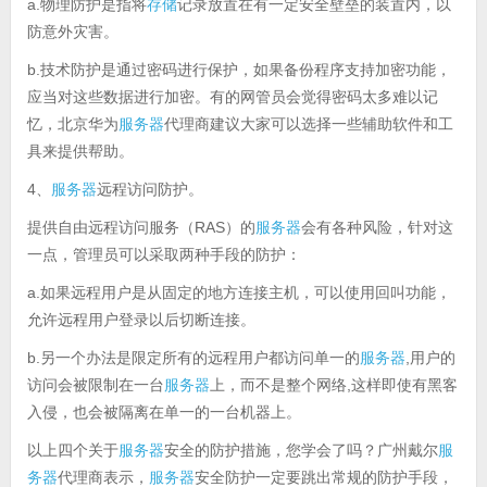
a.物理防护是指将
存储
记录放置在有一定安全壁垒的装置内，以
防意外灾害。
b.技术防护是通过密码进行保护，如果备份程序支持加密功能，
应当对这些数据进行加密。有的网管员会觉得密码太多难以记
忆，北京华为
服务器
代理商建议大家可以选择一些辅助软件和工
具来提供帮助。
4、
服务器
远程访问防护。
提供自由远程访问服务（RAS）的
服务器
会有各种风险，针对这
一点，管理员可以采取两种手段的防护：
a.如果远程用户是从固定的地方连接主机，可以使用回叫功能，
允许远程用户登录以后切断连接。
b.另一个办法是限定所有的远程用户都访问单一的
服务器
,用户的
访问会被限制在一台
服务器
上，而不是整个网络,这样即使有黑客
入侵，也会被隔离在单一的一台机器上。
以上四个关于
服务器
安全的防护措施，您学会了吗？广州戴尔
服
务器
代理商表示，
服务器
安全防护一定要跳出常规的防护手段，