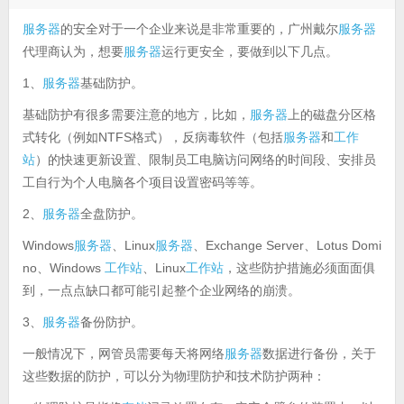
服务器
的安全对于一个企业来说是非常重要的，广州戴尔
服务器
代理商认为，想要
服务器
运行更安全，要做到以下几点。
1、
服务器
基础防护。
基础防护有很多需要注意的地方，比如，
服务器
上的磁盘分区格
式转化（例如NTFS格式），反病毒软件（包括
服务器
和
工作
站
）的快速更新设置、限制员工电脑访问网络的时间段、安排员
工自行为个人电脑各个项目设置密码等等。
2、
服务器
全盘防护。
Windows
服务器
、Linux
服务器
、Exchange Server、Lotus Domi
no、Windows
工作站
、Linux
工作站
，这些防护措施必须面面俱
到，一点点缺口都可能引起整个企业网络的崩溃。
3、
服务器
备份防护。
一般情况下，网管员需要每天将网络
服务器
数据进行备份，关于
这些数据的防护，可以分为物理防护和技术防护两种：