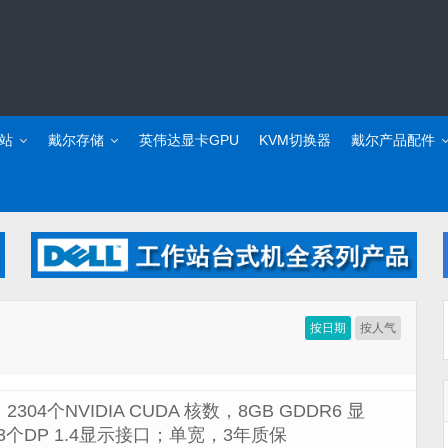
站
戴尔存储
英伟达显卡GPU
KVM切换器
戴尔产品配件
按日期
按人气
；2304个NVIDIA CUDA 核数，8GB GDDR6 显
16；3个DP 1.4显示接口；单宽，3年质保