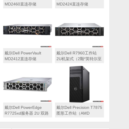
MD2460直连存储
MD2424直连存储
戴尔Dell PowerVault
戴尔Dell R7960工作站
MD2412直连存储
2U机架式（2颗*英特尔至
强 银牌4410Y 2.0GHz 二
十四核心丨256GB 内存
丨1T固态硬盘+2块*8TB
硬盘丨2*RTX A6000
48GB显卡丨2400W双电
源丨三年质保）
戴尔Dell PowerEdge
戴尔Dell Precision T7875
R7725xd服务器 2U 双路
图形工作站（AMD
存储密集型机架式服务器
7995WX 2.5GHz 九十六
核心丨32GB内存丨